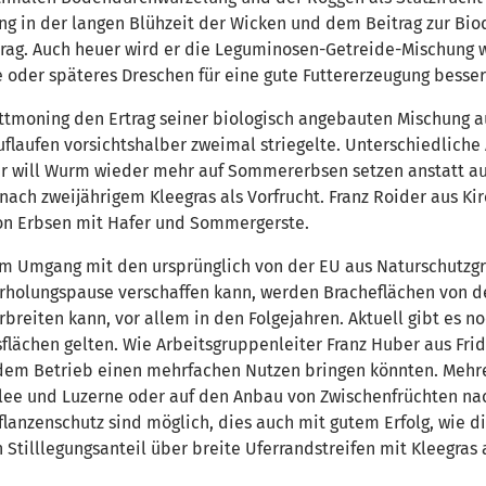
 in der langen Blühzeit der Wicken und dem Beitrag zur Biod
trag. Auch heuer wird er die Leguminosen-Getreide-Mischung 
 oder späteres Dreschen für eine gute Futtererzeugung besser
Tittmoning den Ertrag seiner biologisch angebauten Mischung a
laufen vorsichtshalber zweimal striegelte. Unterschiedliche 
er will Wurm wieder mehr auf Sommererbsen setzen anstatt a
ach zweijährigem Kleegras als Vorfrucht. Franz Roider aus Kir
on Erbsen mit Hafer und Sommergerste.
um Umgang mit den ursprünglich von der EU aus Naturschutzgr
rholungspause verschaffen kann, werden Bracheflächen von de
rbreiten kann, vor allem in den Folgejahren. Aktuell gibt es n
lächen gelten. Wie Arbeitsgruppenleiter Franz Huber aus Frido
 dem Betrieb einen mehrfachen Nutzen bringen könnten. Mehre
lee und Luzerne oder auf den Anbau von Zwischenfrüchten nach
anzenschutz sind möglich, dies auch mit gutem Erfolg, wie di
Stilllegungsanteil über breite Uferrandstreifen mit Kleegras 