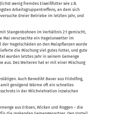
lichst wenig fremdes Eiweißfutter wie z.B.
ngsten Arbeitsgruppentreffens, an dem sich
versuche dreier Betriebe im letzten Jahr, und
 mit Stangenbohnen im Verhältnis 2:1 gemischt,
e Mai verursachte ein Hagelunwetter im
Teil der Hagelschäden an den Maispflanzen wurde
ferte die Mischung viel gutes Futter, und gute
tel wurden letztes Jahr in seinem Gemenge
he aus. Des Weiteren hat er mit einer Mischung
stätigen. Auch Benedikt Bauer aus Fridolfing,
 damit genügend Wärme oft ein schnelles
sschrots in der Milchviehration inzwischen
n Gemenge aus Erbsen, Wicken und Roggen – die
 für die rankenden Gemengepartner. Den Vorteil