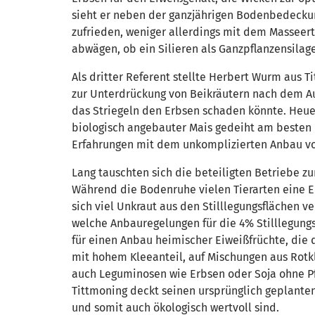
sieht er neben der ganzjährigen Bodenbedeckung
zufrieden, weniger allerdings mit dem Masseer
abwägen, ob ein Silieren als Ganzpflanzensilage
Als dritter Referent stellte Herbert Wurm aus 
zur Unterdrückung von Beikräutern nach dem Auf
das Striegeln den Erbsen schaden könnte. Heu
biologisch angebauter Mais gedeiht am besten n
Erfahrungen mit dem unkomplizierten Anbau v
Lang tauschten sich die beteiligten Betriebe z
Während die Bodenruhe vielen Tierarten eine E
sich viel Unkraut aus den Stilllegungsflächen ve
welche Anbauregelungen für die 4% Stilllegungsf
für einen Anbau heimischer Eiweißfrüchte, die
mit hohem Kleeanteil, auf Mischungen aus Rotk
auch Leguminosen wie Erbsen oder Soja ohne Pfl
Tittmoning deckt seinen ursprünglich geplanten 
und somit auch ökologisch wertvoll sind.