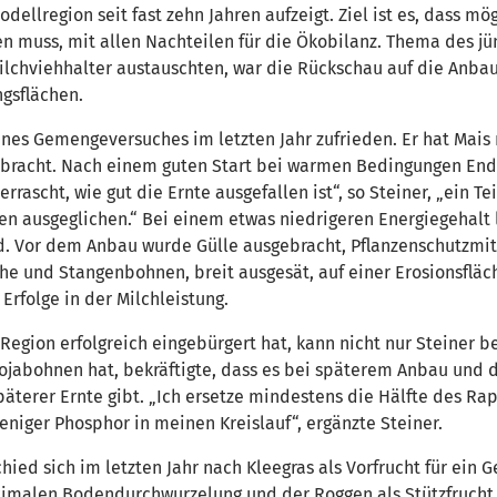
ellregion seit fast zehn Jahren aufzeigt. Ziel ist es, dass mög
n muss, mit allen Nachteilen für die Ökobilanz. Thema des jü
lchviehhalter austauschten, war die Rückschau auf die Anbau
ngsflächen.
ines Gemengeversuches im letzten Jahr zufrieden. Er hat Mais
ebracht. Nach einem guten Start bei warmen Bedingungen End
ascht, wie gut die Ernte ausgefallen ist“, so Steiner, „ein 
ausgeglichen.“ Bei einem etwas niedrigeren Energiegehalt lie
d. Vor dem Anbau wurde Gülle ausgebracht, Pflanzenschutzmit
ihe und Stangenbohnen, breit ausgesät, auf einer Erosionsfläc
rfolge in der Milchleistung.
egion erfolgreich eingebürgert hat, kann nicht nur Steiner be
Sojabohnen hat, bekräftigte, dass es bei späterem Anbau und
äterer Ernte gibt. „Ich ersetze mindestens die Hälfte des Rap
niger Phosphor in meinen Kreislauf“, ergänzte Steiner.
chied sich im letzten Jahr nach Kleegras als Vorfrucht für ei
ptimalen Bodendurchwurzelung und der Roggen als Stützfrucht