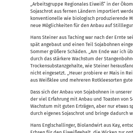
„Arbeitsgruppe Regionales Eiweiß“ in der Ökomod
Sojaschrot aus fernen Ländern importiert werde
konventionelle wie biologisch produzierende Mi
neue Möglichkeiten für den Anbau auf Stilllegu
Hans Steiner aus Taching war nach der Ernte se
spät angebaut und einen Teil Sojabohnen eing
Sommer größere Schäden. „Am Ende war ich überr
durch das stärkere Wachstum der Stangenbohnen 
Trockensubstanzgehalte, wie Steiner herausfan
nicht eingesetzt. „Heuer probiere er Mais in Re
aus Weißklee und mehreren Rotkleesorten gute E
Dass sich der Anbau von Sojabohnen in unserer R
der viel Erfahrung mit Anbau und Toasten von 
Wachstum mit guten Erträgen, aber nur etwas sp
durch eigenes Sojaschrot und bringe dadurch we
Hans Englschallinger, Biolandwirt aus Kay, ents
Erbsen für den Eiweißgehalt, die Wicken zur o