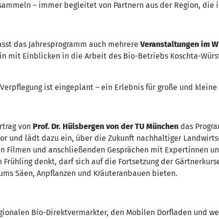
ammeln – immer begleitet von Partnern aus der Region, die i
asst das Jahresprogramm auch mehrere
Veranstaltungen im W
 mit Einblicken in die Arbeit des Bio-Betriebs Koschta-Wür
erpflegung ist eingeplant – ein Erlebnis für große und kleine
rtrag von
Prof. Dr. Hülsbergen von der TU München
das Program
 und lädt dazu ein, über die Zukunft nachhaltiger Landwirtsc
en Filmen und anschließenden Gesprächen mit Expertinnen u
n Frühling denkt, darf sich auf die Fortsetzung der Gärtnerku
 ums Säen, Anpflanzen und Kräuteranbauen bieten.
egionalen Bio-Direktvermarkter, den Mobilen Dorfladen und we