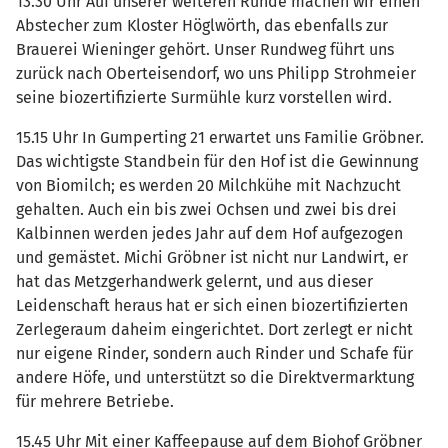
13.30 Uhr Auf unserer weiteren Runde machen wir einen
Abstecher zum Kloster Höglwörth, das ebenfalls zur
Brauerei Wieninger gehört. Unser Rundweg führt uns
zurück nach Oberteisendorf, wo uns Philipp Strohmeier
seine biozertifizierte Surmühle kurz vorstellen wird.
15.15 Uhr In Gumperting 21 erwartet uns Familie Gröbner.
Das wichtigste Standbein für den Hof ist die Gewinnung
von Biomilch; es werden 20 Milchkühe mit Nachzucht
gehalten. Auch ein bis zwei Ochsen und zwei bis drei
Kalbinnen werden jedes Jahr auf dem Hof aufgezogen
und gemästet. Michi Gröbner ist nicht nur Landwirt, er
hat das Metzgerhandwerk gelernt, und aus dieser
Leidenschaft heraus hat er sich einen biozertifizierten
Zerlegeraum daheim eingerichtet. Dort zerlegt er nicht
nur eigene Rinder, sondern auch Rinder und Schafe für
andere Höfe, und unterstützt so die Direktvermarktung
für mehrere Betriebe.
15.45 Uhr Mit einer Kaffeepause auf dem Biohof Gröbner