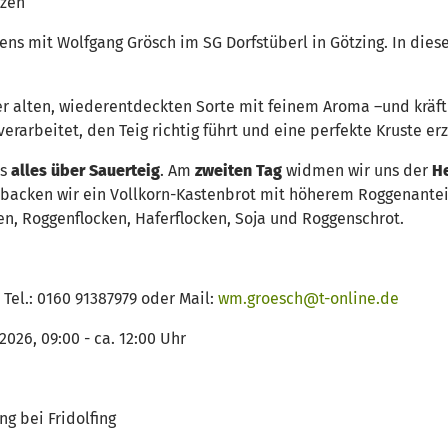
izen
ens mit Wolfgang Grösch im SG Dorfstüberl in Götzing. In die
r alten, wiederentdeckten Sorte mit feinem Aroma –und krä
rarbeitet, den Teig richtig führt und eine perfekte Kruste erz
is
alles über Sauerteig
. Am
zweiten Tag
widmen wir uns der
He
 backen wir ein Vollkorn-Kastenbrot mit höherem Roggenante
, Roggenflocken, Haferflocken, Soja und Roggenschrot.
 Tel.: 0160 91387979 oder Mail:
wm.groesch@t-online.de
2026, 09:00 - ca. 12:00 Uhr
ng bei Fridolfing