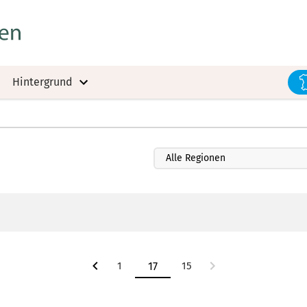
Hintergrund
1
15