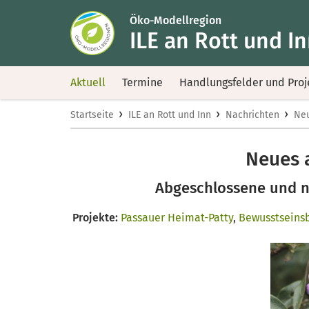
Öko-Modellregion
ILE an Rott und I
Aktuell
Termine
Handlungsfelder und Proj
›
›
›
Startseite
ILE an Rott und Inn
Nachrichten
Neu
Neues 
Abgeschlossene und n
Projekte:
Passauer Heimat-Patty
,
Bewusstseins