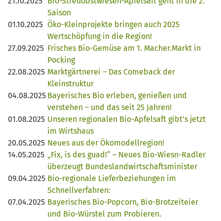
21.10.2025
Bio-Streuobstwiesen-Apfelsaft geht in die 2.
Saison
01.10.2025
Öko-Kleinprojekte bringen auch 2025
Wertschöpfung in die Region!
27.09.2025
Frisches Bio-Gemüse am 1. Macher.Markt in
Pocking
22.08.2025
Marktgärtnerei – Das Comeback der
Kleinstruktur
04.08.2025
Bayerisches Bio erleben, genießen und
verstehen – und das seit 25 Jahren!
01.08.2025
Unseren regionalen Bio-Apfelsaft gibt’s jetzt
im Wirtshaus
20.05.2025
Neues aus der Ökomodellregion!
14.05.2025
„Fix, is des guad!“ – Neues Bio-Wiesn-Radler
überzeugt Bundeslandwirtschaftsminister
09.04.2025
Bio-regionale Lieferbeziehungen im
Schnellverfahren:
07.04.2025
Bayerisches Bio-Popcorn, Bio-Brotzeiteier
und Bio-Würstel zum Probieren.