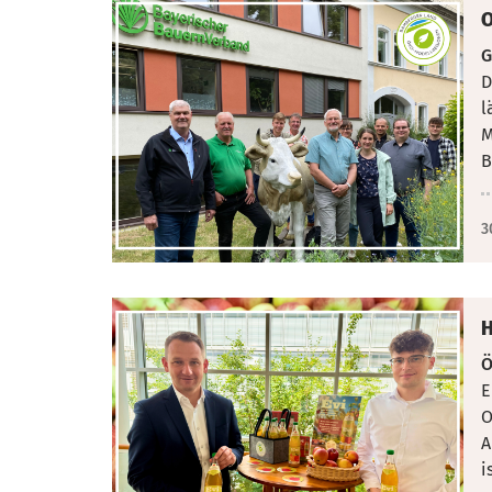
O
G
D
l
M
B
3
H
Ö
E
O
A
i