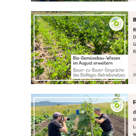
B
B
D
G
R
2
F
d
W
L
w