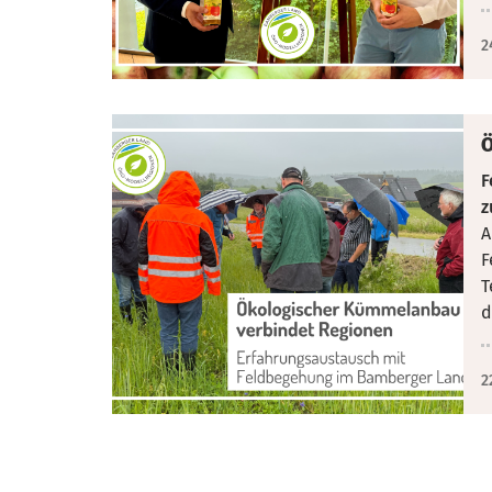
2
Ö
F
z
A
F
T
d
2