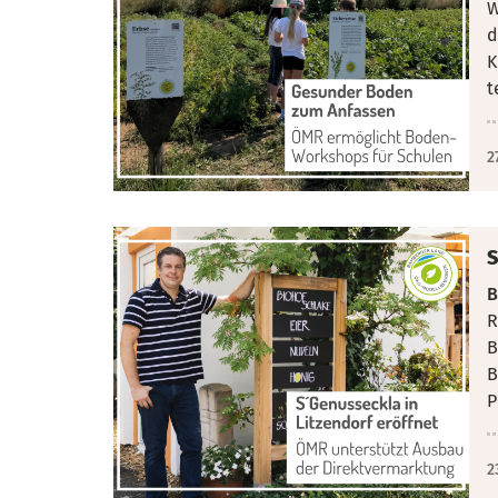
W
d
K
t
2
S
B
R
B
B
P
2