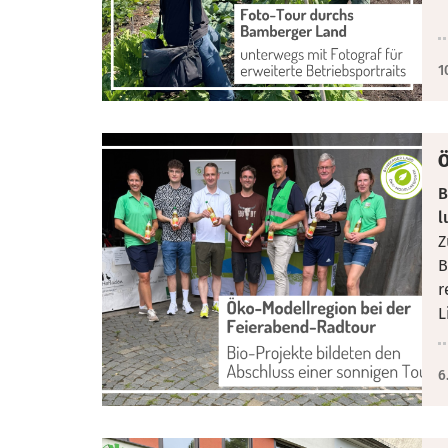
1
Ö
B
l
Z
B
r
L
6