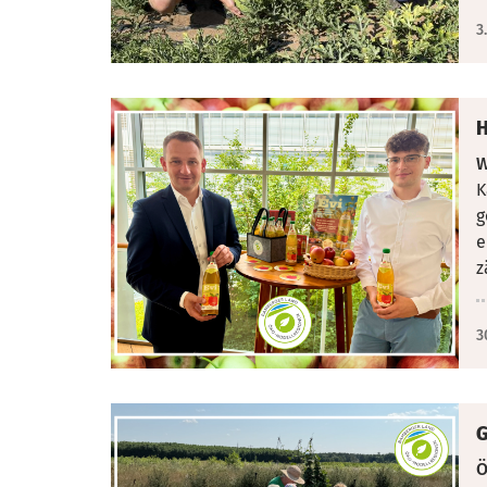
3
H
W
K
g
e
z
3
G
Ö