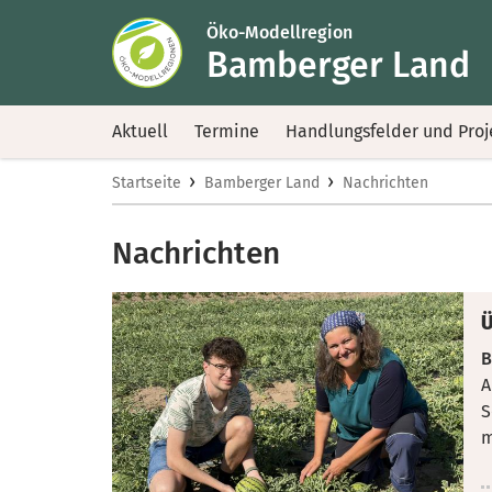
Öko-Modellregion
Bamberger Land
Aktuell
Termine
Handlungsfelder und Proj
›
›
Startseite
Bamberger Land
Nachrichten
Nachrichten
Ü
B
A
S
m